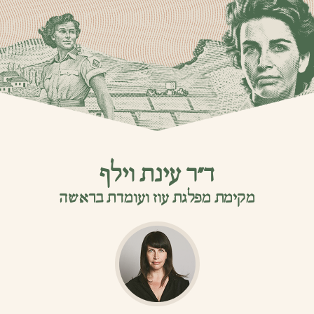
ד”ר עינת וילף
מקימת מפלגת עוז ועומדת בראשה