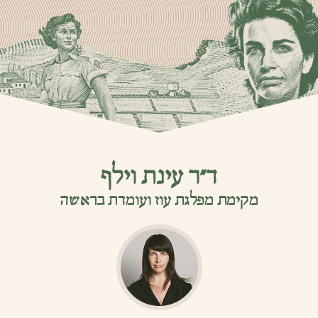
ד”ר עינת וילף
מקימת מפלגת עוז ועומדת בראשה