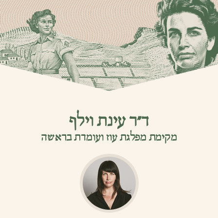
ד”ר עינת וילף
מקימת מפלגת עוז ועומדת בראשה