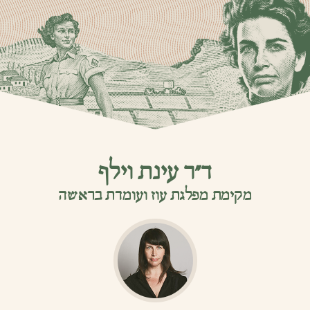
ד”ר עינת וילף
מקימת מפלגת עוז ועומדת בראשה