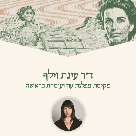
ד”ר עינת וילף
מקימת מפלגת עוז ועומדת בראשה