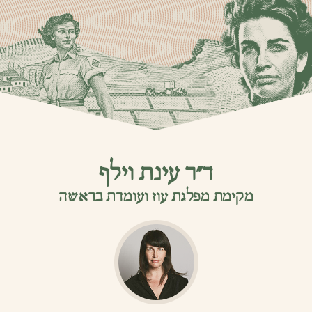
ד”ר עינת וילף
מקימת מפלגת עוז ועומדת בראשה