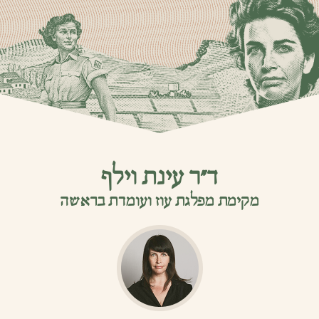
ד”ר עינת וילף
מקימת מפלגת עוז ועומדת בראשה